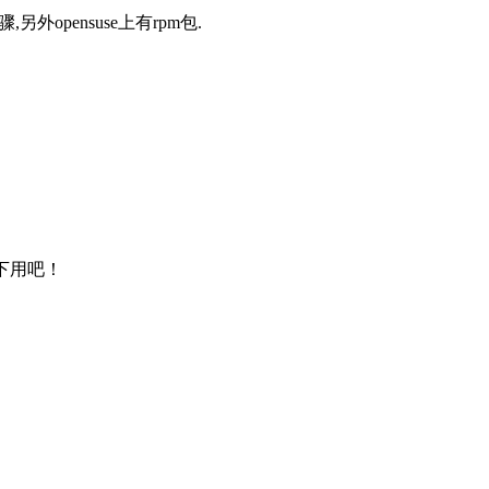
有编译步骤,另外opensuse上有rpm包.
s下用吧！